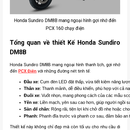
Honda Sundiro DM8B mang ngoại hình gợi nhớ đến
PCX 160 chạy điện
Tổng quan về thiết Kế Honda Sundiro
DM8B
Honda Sundiro DM8B mang ngoại hình thanh lịch, gợi nhớ
đến
PCX Điện
với những đường nét tinh tế:
Đầu xe
: Cụm đèn LED đặt thấp, vừa tiết kiệm năng lượn
Thân xe
: Thanh mảnh, dễ điều khiển, phù hợp với cả na
Đuôi xe
: Vuốt nhọn, mang phong cách của các mẫu sco
Yên xe
: Liền mạch, yên sau cao hơn, giúp người ngồi sa
Sàn để chân
: Rộng rãi, tiện lợi khi chở đồ nhẹ hoặc ch
Phanh
: Phanh đĩa trước và phanh cơ sau, đảm bảo an t
Thiết kế này không chỉ đẹp mà còn tối ưu cho nhu cầu di