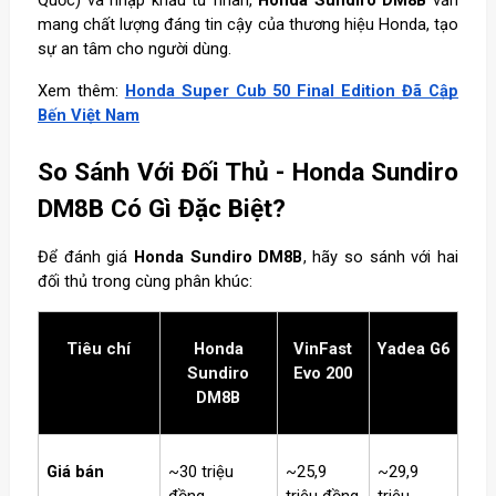
Quốc) và nhập khẩu tư nhân,
Honda Sundiro DM8B
vẫn
mang chất lượng đáng tin cậy của thương hiệu Honda, tạo
sự an tâm cho người dùng.
Xem thêm:
Honda Super Cub 50 Final Edition Đã Cập
Bến Việt Nam
So Sánh Với Đối Thủ - Honda Sundiro
DM8B Có Gì Đặc Biệt?
Để đánh giá
Honda Sundiro DM8B
, hãy so sánh với hai
đối thủ trong cùng phân khúc:
Tiêu chí
Honda
VinFast
Yadea G6
Sundiro
Evo 200
DM8B
Giá bán
~30 triệu
~25,9
~29,9