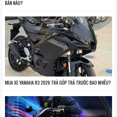
BẢN NÀO?
MUA XE YAMAHA R3 2026 TRẢ GÓP TRẢ TRƯỚC BAO NHIÊU?