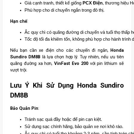
Giá cạnh tranh, thiết kế giống 
PCX Điện
, thương hiệu H
Phù hợp cho di chuyển ngắn trong đô thị.
Hạn chế
:
Ắc quy chì có quãng đường di chuyển và tuổi thọ thấp hơ
Tốc độ tối đa khiêm tốn, không phù hợp cho hành trình d
Nếu bạn cần xe điện cho các chuyến đi ngắn,
Honda
Sundiro DM8B
là lựa chọn hợp lý. Tuy nhiên, nếu ưu tiên
quãng đường xa hơn,
VinFast Evo 200
với pin lithium sẽ
vượt trội.
Lưu Ý Khi Sử Dụng Honda Sundiro
DM8B
Bảo Quản Pin
:
Tránh sạc quá đầy hoặc để pin cạn kiệt.
Sử dụng sạc chính hãng, bảo quản xe nơi khô ráo.
Ắc quy chì có tuổi thọ khoảng 2-3 năm, cần tính toán chi 