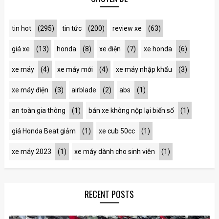
tin hot
(295)
tin tức
(200)
review xe
(63)
giá xe
(13)
honda
(8)
xe điện
(7)
xe honda
(6)
xe máy
(4)
xe máy mới
(4)
xe máy nhập khẩu
(3)
xe máy điện
(3)
airblade
(2)
abs
(1)
an toàn gia thông
(1)
bán xe không nộp lại biển số
(1)
giá Honda Beat giảm
(1)
xe cub 50cc
(1)
xe máy 2023
(1)
xe máy dành cho sinh viên
(1)
RECENT POSTS