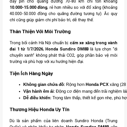
đầy pin cho quãng đường 70-80 km chỉ tốn khoảng
10.000-15.000 đồng
, rẻ hơn nhiều so với đổ xăng (khoảng
40.000-50.000 đồng cho quãng đường tương tự). Ắc quy
chì cũng giúp giảm chi phí bảo trì, dễ thay thế.
Thân Thiện Với Môi Trường
Trong bối cảnh Hà Nội chuẩn bị
cấm xe xăng trong vành
đai 1 từ 1/7/2026
,
Honda Sundiro DM8B
là lựa chọn “di
chuyển xanh” không phát thải CO2, góp phần bảo vệ môi
trường và phù hợp với xu hướng hiện đại.
Tiện Ích Hàng Ngày
Không gian chứa đồ
: Rộng hơn 
Honda PCX
 xăng (28
Vận hành êm ái
: Động cơ điện mang đến trải nghiệm lá
Dễ điều khiển
: Trọng tâm thấp, thiết kế gọn nhẹ, phù h
Thương Hiệu Honda Uy Tín
Dù là sản phẩm của liên doanh Sundiro Honda (Trung