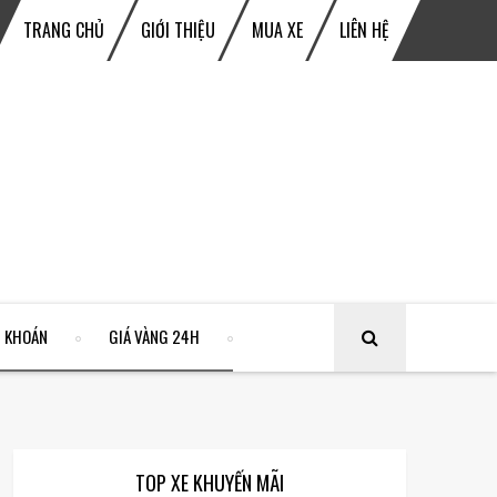
TRANG CHỦ
GIỚI THIỆU
MUA XE
LIÊN HỆ
 KHOÁN
GIÁ VÀNG 24H
TOP XE KHUYẾN MÃI