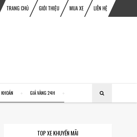
TRANG CHỦ
GIỚI THIỆU
MUA XE
LIÊN HỆ
 KHOÁN
GIÁ VÀNG 24H
TOP XE KHUYẾN MÃI