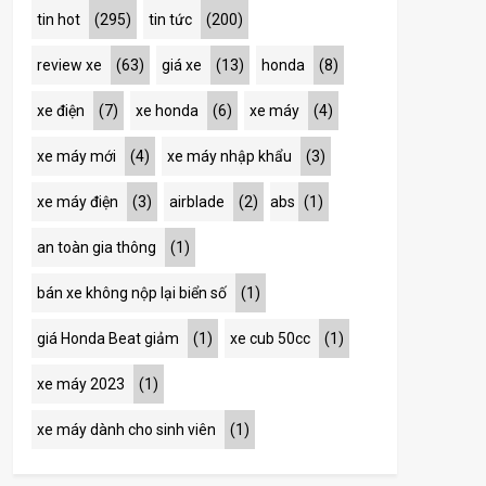
tin hot
(295)
tin tức
(200)
review xe
(63)
giá xe
(13)
honda
(8)
xe điện
(7)
xe honda
(6)
xe máy
(4)
xe máy mới
(4)
xe máy nhập khẩu
(3)
xe máy điện
(3)
airblade
(2)
abs
(1)
an toàn gia thông
(1)
bán xe không nộp lại biển số
(1)
giá Honda Beat giảm
(1)
xe cub 50cc
(1)
xe máy 2023
(1)
xe máy dành cho sinh viên
(1)