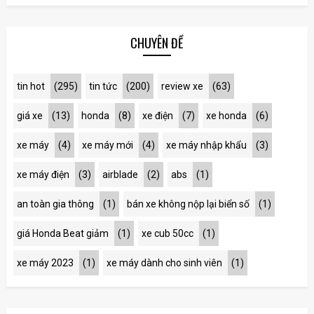
CHUYÊN ĐỀ
tin hot
(295)
tin tức
(200)
review xe
(63)
giá xe
(13)
honda
(8)
xe điện
(7)
xe honda
(6)
xe máy
(4)
xe máy mới
(4)
xe máy nhập khẩu
(3)
xe máy điện
(3)
airblade
(2)
abs
(1)
an toàn gia thông
(1)
bán xe không nộp lại biển số
(1)
giá Honda Beat giảm
(1)
xe cub 50cc
(1)
xe máy 2023
(1)
xe máy dành cho sinh viên
(1)