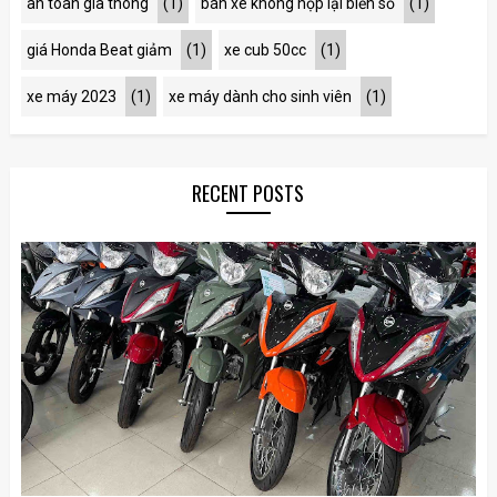
an toàn gia thông
(1)
bán xe không nộp lại biển số
(1)
giá Honda Beat giảm
(1)
xe cub 50cc
(1)
xe máy 2023
(1)
xe máy dành cho sinh viên
(1)
RECENT POSTS