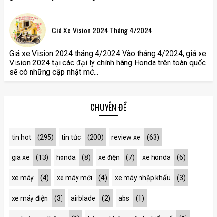
Giá Xe Vision 2024 Tháng 4/2024
Giá xe Vision 2024 tháng 4/2024 Vào tháng 4/2024, giá xe
Vision 2024 tại các đại lý chính hãng Honda trên toàn quốc
sẽ có những cập nhật mớ...
CHUYÊN ĐỀ
tin hot
(295)
tin tức
(200)
review xe
(63)
giá xe
(13)
honda
(8)
xe điện
(7)
xe honda
(6)
xe máy
(4)
xe máy mới
(4)
xe máy nhập khẩu
(3)
xe máy điện
(3)
airblade
(2)
abs
(1)