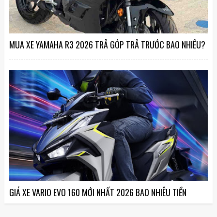
MUA XE YAMAHA R3 2026 TRẢ GÓP TRẢ TRƯỚC BAO NHIÊU?
GIÁ XE VARIO EVO 160 MỚI NHẤT 2026 BAO NHIÊU TIỀN