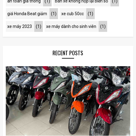
an toàn gia thông
(1)
bán xe không nộp lại biển số
(1)
giá Honda Beat giảm
(1)
xe cub 50cc
(1)
xe máy 2023
(1)
xe máy dành cho sinh viên
(1)
RECENT POSTS