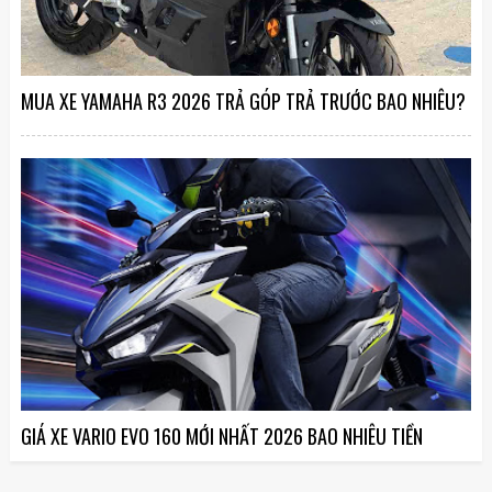
MUA XE YAMAHA R3 2026 TRẢ GÓP TRẢ TRƯỚC BAO NHIÊU?
GIÁ XE VARIO EVO 160 MỚI NHẤT 2026 BAO NHIÊU TIỀN