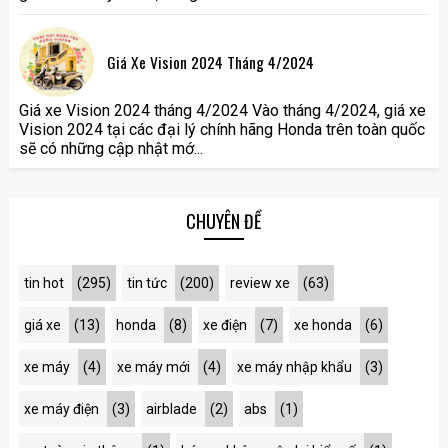
Giá Xe Vision 2024 Tháng 4/2024
Giá xe Vision 2024 tháng 4/2024 Vào tháng 4/2024, giá xe
Vision 2024 tại các đại lý chính hãng Honda trên toàn quốc
sẽ có những cập nhật mớ...
CHUYÊN ĐỀ
tin hot
(295)
tin tức
(200)
review xe
(63)
giá xe
(13)
honda
(8)
xe điện
(7)
xe honda
(6)
xe máy
(4)
xe máy mới
(4)
xe máy nhập khẩu
(3)
xe máy điện
(3)
airblade
(2)
abs
(1)